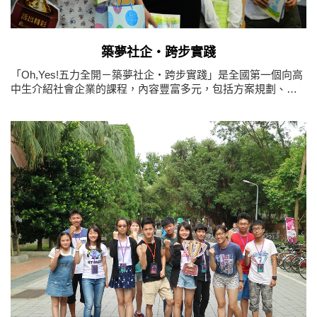
築夢社企‧跨步實踐
「Oh,Yes!五力全開－築夢社企‧跨步實踐」是全國第一個向高
中生介紹社會企業的課程，內容豐富多元，包括方案規劃、簡
報製作、體驗學習、知名社會企業家現身說法，並安排參訪全
臺第一個「社企聚落」。