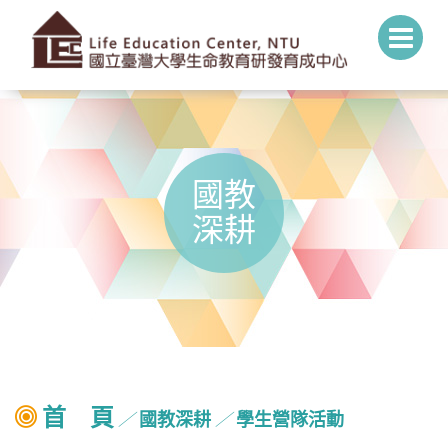
國教
深耕
首 頁
國教深耕
學生營隊活動
╱
╱