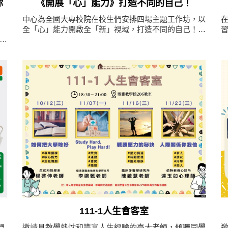
你
《開展「心」能力》打造不同的自己！
中心為全國大專校院在校生們安排四場主題工作坊，以
，
全「心」能力開啟全「新」視域，打造不同的自己！
法
安頓自我身心，與他人建立連結，以跨界思維發現、探
，
究、解決問題！
111-1人生會客室
們
邀請具教學熱忱和豐富人生經驗的臺大老師，傾聽同學