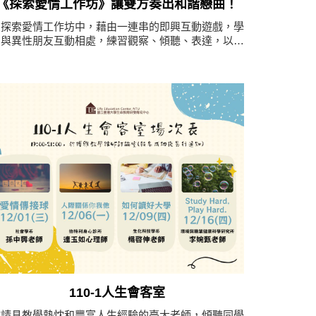
《探索愛情工作坊》讓雙方奏出和諧戀曲！
在探索愛情工作坊中，藉由一連串的即興互動遊戲，學
習與異性朋友互動相處，練習觀察、傾聽、表達，以及
換位思考，幫助同學更了解自己與對方，學習如何讓關
係有所進展，走進愛情的順向循環，讓雙方合奏出優美
和諧的戀曲！
110-1人生會客室
邀請具教學熱忱和豐富人生經驗的臺大老師，傾聽同學