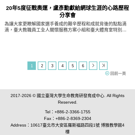
20年5度征戰奧運，盧彥勳獻給網球生涯的心路歷程
分享會
為讓大家更瞭解國家選手養成的艱辛歷程和成就背後的點點滴
滴，臺大教職員工全人關懷服務方案小組和臺大體育室特別邀
請臺灣「網球一哥」盧彥勳，於03/15(二)晚上蒞臨臺大博雅教
學館103教室，由多次訪問盧彥勳的體壇記者戚海倫小姐擔任主
持，以雙人對談的方式，聽盧彥勳娓娓道來這20年來在網壇的
心路歷程；這場活動同時也是盧彥勳自網壇退休後第一場在大
學校園的講座，吸引了近150名師生到場參與。
1
2
3
4
5
6
回前一頁
2017-2026 © 國立臺灣大學生命教育研發育成中心. All Rights
Reserved.
Tel：+886-2-3366-1755
Fax：+886-2-8369-2304
Address：10617臺北市大安區羅斯福路四段1號 博雅教學館4
樓