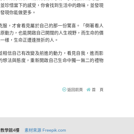
，並珍惜當下的感受，你會找到生活中的趣味，並發現
會發現你能做更多。
克服，才會看見屬於自己的那一份驚喜。「倒著看人
的原動力，也能開啟自己開闊的人生視野，而生命的價
己一樣，生命正遭逢挫折的人。
並相信自己有改變及前進的動力，看見自我，進而影
的想法與態度，重新開啟自己生命中獨一無二的禮物
返回前頁
首 頁
雅教學館4樓
素材來源 Freepik.com