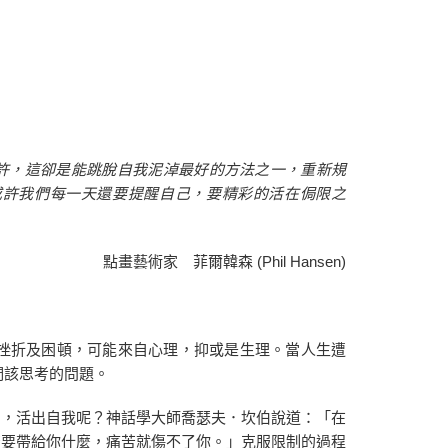
許
，
這卻是能跳脫自我泥淖最好的方法之一
，
重新規
或許我們每一天還要提醒自己
，
要精彩的活在侷限之
點畫藝術家 菲爾韓森 (Phil Hansen)
挫折及困頓，可能來自心理，抑或是生理。當人生遭
們該思考的問題。
制，活出自我呢？神話學大師喬瑟夫．坎伯說道：「在
苦要帶給你什麼，痛苦就傷不了你。」克服限制的過程