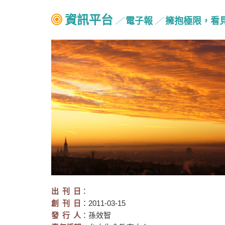
資訊平台
電子報
擁抱極限，看
╱
╱
出刊
日
：
創刊
日
：2011-03-15
發行
人
：孫效智