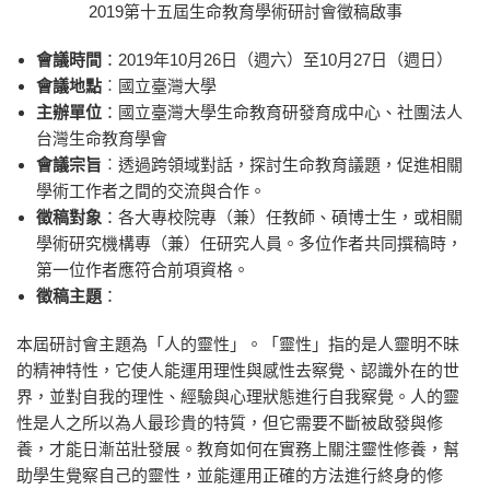
2019第十五屆生命教育學術研討會徵稿啟事
會議時間
：2019年10月26日（週六）至10月27日（週日）
會議地點
︰國立臺灣大學
主辦單位
：國立臺灣大學生命教育研發育成中心、社團法人
台灣生命教育學會
會議宗旨
︰透過跨領域對話，探討生命教育議題，促進相關
學術工作者之間的交流與合作。
徵稿對象
：各大專校院專（兼）任教師、碩博士生，或相關
學術研究機構專（兼）任研究人員。多位作者共同撰稿時，
第一位作者應符合前項資格。
徵稿主題
：
本屆研討會主題為「人的靈性」。「靈性」指的是人靈明不昧
的精神特性，它使人能運用理性與感性去察覺、認識外在的世
界，並對自我的理性、經驗與心理狀態進行自我察覺。人的靈
性是人之所以為人最珍貴的特質，但它需要不斷被啟發與修
養，才能日漸茁壯發展。教育如何在實務上關注靈性修養，幫
助學生覺察自己的靈性，並能運用正確的方法進行終身的修