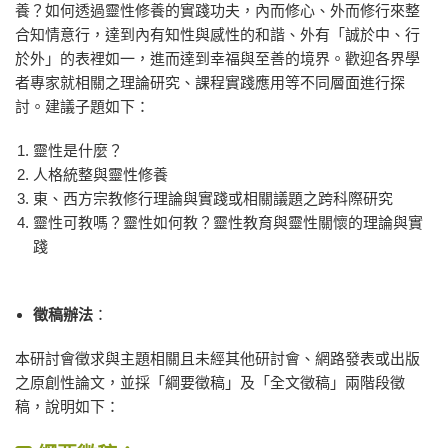
養？如何透過靈性修養的實踐功夫，內而修心、外而修行來整
合知情意行，達到內有知性與感性的和諧、外有「誠於中、行
於外」的表裡如一，進而達到幸福與至善的境界。歡迎各界學
者專家就相關之理論研究、課程實踐應用等不同層面進行探
討。建議子題如下：
靈性是什麼？
人格統整與靈性修養
東、西方宗教修行理論與實踐或相關議題之跨科際研究
靈性可教嗎？靈性如何教？靈性教育與靈性關懷的理論與實
踐
徵稿辦法
：
本研討會徵求與主題相關且未經其他研討會、網路發表或出版
之原創性論文，並採「綱要徵稿」及「全文徵稿」兩階段徵
稿，說明如下：