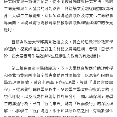
研究論文與一篇研究紀要，從不同教育場域與研究方法，探討
生命覺知與全人發展的可能路徑。各篇論文分別從職前師資培
育、大學生生命覺知、幼保師資溝通實踐以及跨文化生命敘事
等面向，呈現思覺行盼教育學於教學實踐與理論建構中的多元
應用。
首篇為政治大學邱美秀教授之文，其立於思覺行盼教育學
的理論，探究師培生面對生命終點之意義建構；發現「思覺行
盼」四大要素可作為啟迪學生建構生命教育的有效機制。
第二篇由康寧大學陳麗珠、亞洲大學林雍智兩位助理教授
和臺北市雙園國小蕭宇傑專案助理共同撰文，以思覺行盼教育
學為理論依據，融合卡內基正向心理學，設計「溝通實踐課
程」。從思覺行盼教學歷程中，呈現學生學習歷程與結果的可
視化樣貌，以及形成性與總結性評量分析，顯示幼保科五專學
生的溝通行為，已由「行而未思」轉為「思而後行」的深度理
解，化解學生「行」溝通，卻不知其所以然之困，有助於強化