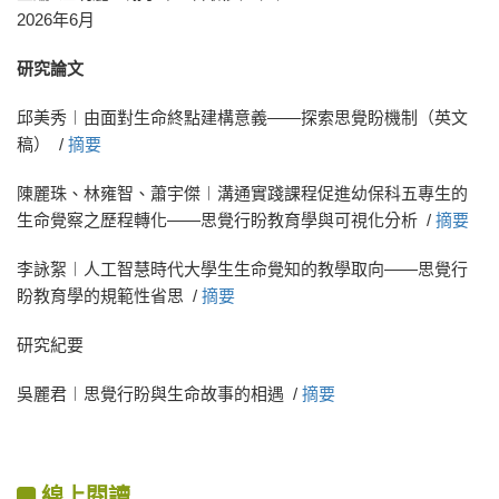
2026年6月
研究論文
邱美秀︱由面對生命終點建構意義——探索思覺盼機制（英文
稿） /
摘要
陳麗珠、林雍智、蕭宇傑︱溝通實踐課程促進幼保科五專生的
生命覺察之歷程轉化——思覺行盼教育學與可視化分析 /
摘要
李詠絮︱人工智慧時代大學生生命覺知的教學取向——思覺行
盼教育學的規範性省思 /
摘要
研究紀要
吳麗君︱思覺行盼與生命故事的相遇 /
摘要
線上閱讀