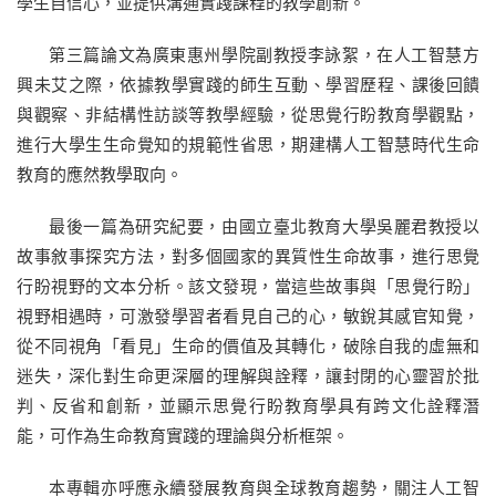
學生自信心，並提供溝通實踐課程的教學創新。
第三篇論文為廣東惠州學院副教授李詠絮，在人工智慧方
興未艾之際，依據教學實踐的師生互動、學習歷程、課後回饋
與觀察、非結構性訪談等教學經驗，從思覺行盼教育學觀點，
進行大學生生命覺知的規範性省思，期建構人工智慧時代生命
教育的應然教學取向。
最後一篇為研究紀要，由國立臺北教育大學吳麗君教授以
故事敘事探究方法，對多個國家的異質性生命故事，進行思覺
行盼視野的文本分析。該文發現，當這些故事與「思覺行盼」
視野相遇時，可激發學習者看見自己的心，敏銳其感官知覺，
從不同視角「看見」生命的價值及其轉化，破除自我的虛無和
迷失，深化對生命更深層的理解與詮釋，讓封閉的心靈習於批
判、反省和創新，並顯示思覺行盼教育學具有跨文化詮釋潛
能，可作為生命教育實踐的理論與分析框架。
本專輯亦呼應永續發展教育與全球教育趨勢，關注人工智