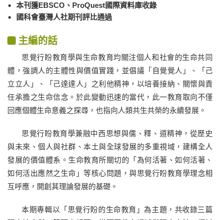
本刊獲EBSCO、ProQuest國際資料庫收錄
國科會臺灣人社期刊評比通過
主編的話
思覺行盼教育學與生命教育均關注個人和社會的生命共同
體，強調人的主體性與價值實踐，並倡議「自覺覺人」、「己
立立人」、「己達達人」之利他精神，以培養接納、關懷與責
任承擔之生命信念。於此變動迅速的當代，此一教育取向不僅
回應個體生命意義之探尋，也指向人類共生共榮的永續發展。
思覺行盼教育學兼融中西思想與儒、釋、道精神，從歷史
與未來、個人與社群、本土與全球發展的多重視域，建構全人
發展的價值體系。生命教育所關切的「為何活著、如何活著、
如何活出應然之生命」等核心問題，與思覺行盼教育學理念相
互呼應，開創其理論發展的基礎。
本期專輯以「思覺行盼的生命教育」為主題，共收錄三篇