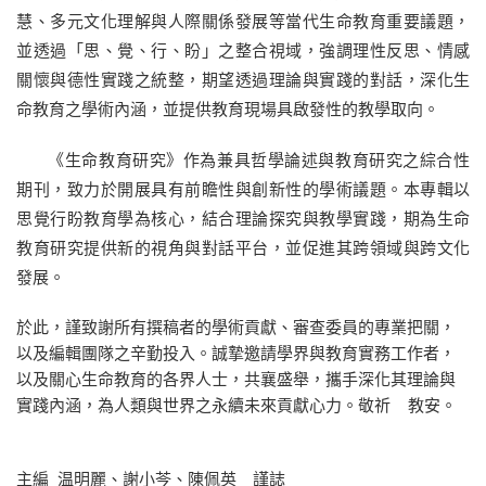
慧、多元文化理解與人際關係發展等當代生命教育重要議題，
並透過「思、覺、行、盼」之整合視域，強調理性反思、情感
關懷與德性實踐之統整，期望透過理論與實踐的對話，深化生
命教育之學術內涵，並提供教育現場具啟發性的教學取向。
《生命教育研究》作為兼具哲學論述與教育研究之綜合性
期刊，致力於開展具有前瞻性與創新性的學術議題。本專輯以
思覺行盼教育學為核心，結合理論探究與教學實踐，期為生命
教育研究提供新的視角與對話平台，並促進其跨領域與跨文化
發展。
於此，謹致謝所有撰稿者的學術貢獻、審查委員的專業把關，
以及編輯團隊之辛勤投入。誠摯邀請學界與教育實務工作者，
以及關心生命教育的各界人士，共襄盛舉，攜手深化其理論與
實踐內涵，為人類與世界之永續未來貢獻心力。敬祈 教安。
主編 温明麗、謝小芩、陳佩英 謹誌