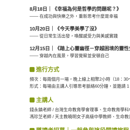
8月18日｜《幸福為何是哲學的問題呢？》
—— 在成功與快樂之外，重新思考什麼是幸福
10月20日｜《今天學美學了沒》
—— 從日常生活出發，喚醒感受力與美感實踐
12月15日｜《踏上心靈幽徑－穿越困境的靈
—— 穿越內在風景，學習覺察並安頓自己
進行方式
頻次：每兩個月一場，晚上線上相聚2小時（18：30～
形式：每場由主講人引導思考脈絡60分鐘，並邀請 1
主講人
錢永鎮老師 / 台灣生命教育學會理事、生命教育學
馮珍芝老師 / 天主教曉明女子高級中學教師、生命