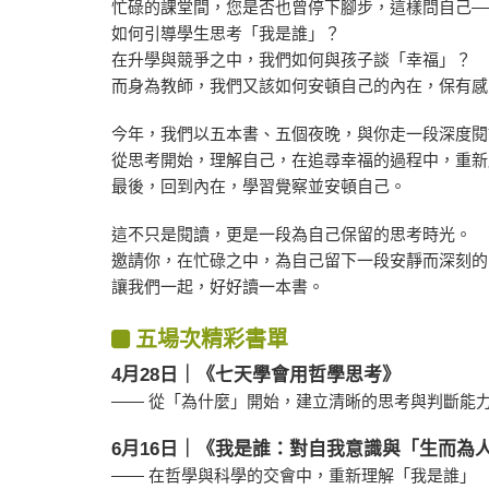
忙碌的課堂間，您是否也曾停下腳步，這樣問自己—
如何引導學生思考「我是誰」？
在升學與競爭之中，我們如何與孩子談「幸福」？
而身為教師，我們又該如何安頓自己的內在，保有感
今年，我們以五本書、五個夜晚，與你走一段深度閱
從思考開始，理解自己，在追尋幸福的過程中，重新
最後，回到內在，學習覺察並安頓自己。
這不只是閱讀，更是一段為自己保留的思考時光。
邀請你，在忙碌之中，為自己留下一段安靜而深刻的
讓我們一起，好好讀一本書。
五場次精彩書單
4月28日｜《七天學會用哲學思考》
—— 從「為什麼」開始，建立清晰的思考與判斷能
6月16日｜《我是誰：對自我意識與「生而為
—— 在哲學與科學的交會中，重新理解「我是誰」