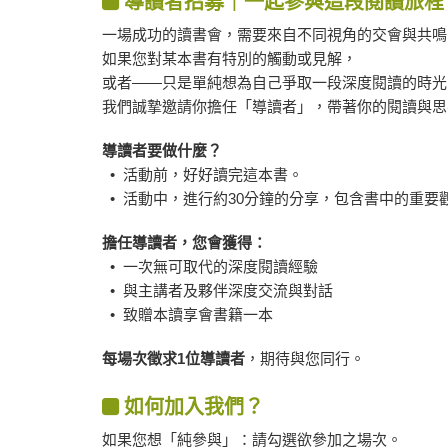
導讀者招募｜一起參與這段閱讀旅程
一場成功的讀書會，需要來自不同視角的交會與共鳴
如果您對某本書有特別的觸動或見解，
或者——只是單純想為自己爭取一段深度閱讀的時光
我們誠摯邀請你擔任「導讀者」，帶著你的閱讀與思
導讀者要做什麼？
• 活動前，好好讀完這本書。
• 活動中，進行約30分鐘的分享，包含書中的重要
擔任導讀者，您會獲得：
• 一次無可取代的深度閱讀經驗
• 與主講者及夥伴深度交流與對話
• 致贈本讀享會書籍一本
每場次徵求1位導讀者
，期待與您同行。
如何加入我們？
如果您想「純參與」：請勾選欲參加之場次。