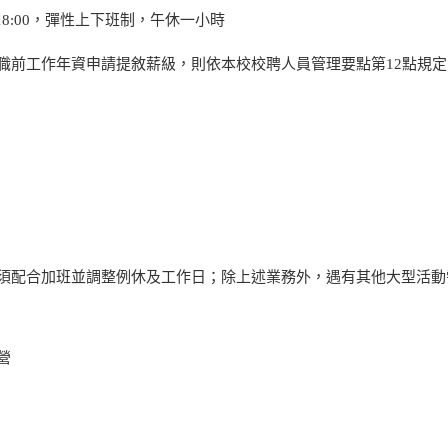
00-18:00，彈性上下班制，午休一小時
職前工作年資申請提敘薪級，則依本校校聘人員管理要點第12點規定
，須配合加班並調整例休及工作日；除上述業務外，遇有其他大型活
營