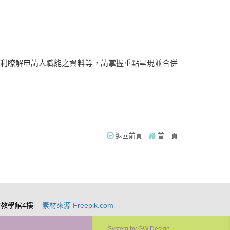
有利瞭解申請人職能之資料等，請掌握重點呈現並合併
返回前頁
首 頁
雅教學館4樓
素材來源 Freepik.com
System by
GW Design