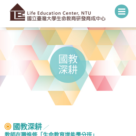
國教
深耕
國教深耕
╱
教師在職進修「生命教育增能學分班」