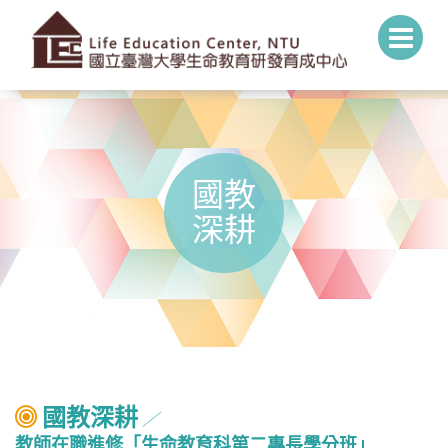
國教
深耕
國教深耕
╱
教師在職進修「生命教育科第二專長學分班」